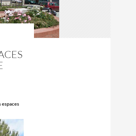
ACES
E
s espaces