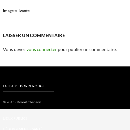
Image suivante
LAISSER UN COMMENTAIRE
Vous devez
vous connecter
pour publier un commentaire.
EGLISE DE BORDEROUGE
LOGEMENT
© 2015 - Benoît Chanson
RÉHABILITATION LOGT SOCIAL
LIEUX PUBLICS
HÉBERGEMENT – SANTÉ