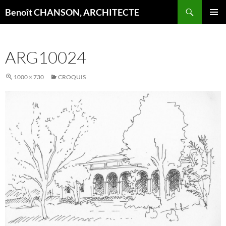
Aller
Recherche
Benoît CHANSON, ARCHITECTE
au
MENU
contenu
PRINCI
ARG10024
1000 × 730
CROQUIS