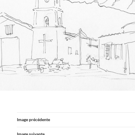
Image précédente
Image suivante