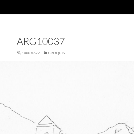
ARG10037
1000 × 672
CROQUIS