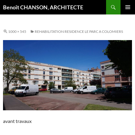
Aller
Recherche
Benoît CHANSON, ARCHITECTE
au
MENU
contenu
PRINCI
1000 × 545
REHABILITATION RESIDENCE LE PARC A COLOMIERS
avant travaux